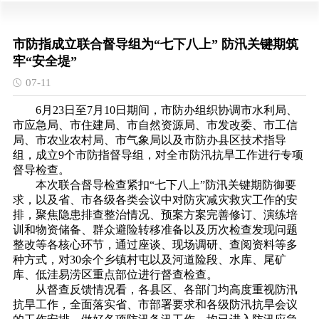
市防指成立联合督导组为“七下八上” 防汛关键期筑
牢“安全堤”
07-11
6月23日至7月10日期间，市防办组织协调市水利局、
市应急局、市住建局、市自然资源局、市发改委、市工信
局、市农业农村局、市气象局以及市防办县区技术指导
组，成立9个市防指督导组，对全市防汛抗旱工作进行专项
督导检查。
本次联合督导检查紧扣“七下八上”防汛关键期防御要
求，以及省、市各级各类会议中对防灾减灾救灾工作的安
排，聚焦隐患排查整治情况、预案方案完善修订、演练培
训和物资储备、群众避险转移准备以及历次检查发现问题
整改等各核心环节，通过座谈、现场调研、查阅资料等多
种方式，对30余个乡镇村屯以及河道险段、水库、尾矿
库、低洼易涝区重点部位进行督查检查。
从督查反馈情况看，各县区、各部门均高度重视防汛
抗旱工作，全面落实省、市部署要求和各级防汛抗旱会议