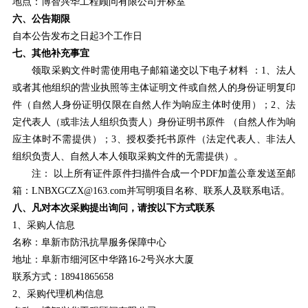
地点：
博智兴华工程顾问有限公司
开标室
六、公告期限
自本公告发布之日起3个工作日
七、其他补充事宜
领取采购文件时需使用电子邮箱递交以下电子材料 ：1、法人
或者其他组织的营业执照等主体证明文件或自然人的身份证明复印
件（自然人身份证明仅限在自然人作为响应主体时使用）；2、法
定代表人（或非法人组织负责人）身份证明书原件 （自然人作为响
应主体时不需提供）；3、授权委托书原件（法定代表人、非法人
组织负责人、自然人本人领取采购文件的无需提供）。
注： 以上所有证件原件扫描件
合成一个
PDF
加盖公章发送至邮
箱：
LNBXGCZX@163.c
om
并写明项目名称、联系人
及
联系电话。
八、凡对本次采购提出询问，请按以下方式联系
1、采购人信息
名称：
阜新市防汛抗旱服务保障中心
地址：阜新市细河区中华路16-2号兴水大厦
联系方式：
18941865658
2、采购代理机构信息