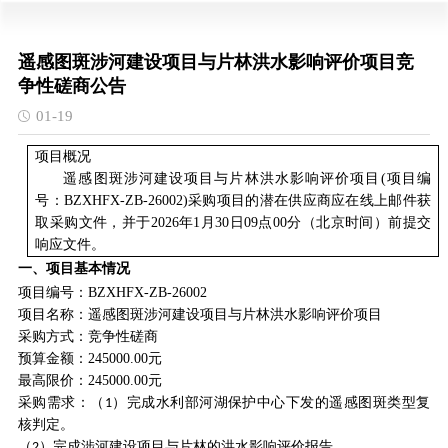
遥感图斑涉河建设项目与片林洪水影响评价项目竞
争性磋商公告
01-19
项目概况
遥感图斑涉河建设项目与片林洪水影响评价项目
(项目编
号：
BZXHFX-ZB-2
6
0
02
)采购项目的潜在供应商应在线上邮件获
取采购文件，并于202
6
年
1
月
30
日
09
点
00
分（北京时间）前提交
响应文件。
一、项目基本情况
项目编号：
BZXHFX-ZB-2
6002
项目名称：
遥感图斑涉河建设项目与片林洪水影响评价项目
采购方式：竞争性磋商
预算金额：
245
000.00元
最高限价：
245
000.00元
采购需求：（
）完成水利部河湖保护中心下发的遥感图斑类型复
1
核判定。
（
）完成涉河建设项目与片林的洪水影响评价报告。
2