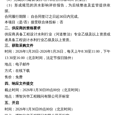
（
）形成规范的洪水影响评价报告，为后续整改及监管提供依
3
据。
合同履行期限：
自
合同签订之日起
日内完成
。
30
本项目（是/否）接受联合体投标：否
二、供应商的资格要求
供应商具备工程设计水利行业（河道整治）专业乙级及以上资质或
者具备工程设计水利行业乙级及以上资质。
三、获取采购文件
时间：202
6
年
1
月
20
日-202
6
年
1
月
26
日，每天上午8:30至11:00，下午
13:30至16:00（北京时间，法定节假日除外）
地点：电子邮件
方式：在线下载
售价：免费
四、响应文件提交
截止时间：202
6
年
1
月
30
日
09
点
00
分（北京时间）
地点：
博智兴华工程顾问有限公司
开标室
五、开启
时间：202
6
年
1
月
30
日
09
点
00
分（北京时间）