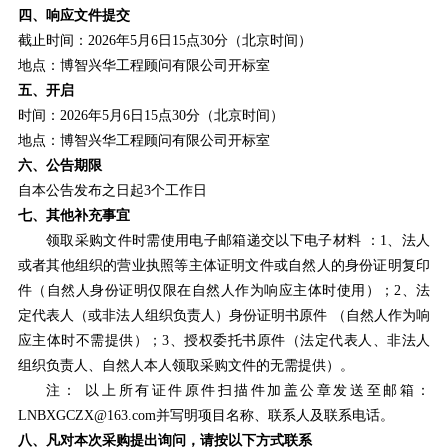
四、响应文件提交
截止时间
：202
6
年
5
月
6
日
15
点
30
分（
北京时间）
地点：
博智兴华工程顾问有限公司
开标室
五、开启
时间
：202
6
年
5
月
6
日
15
点
30
分（北
京时间）
地点：
博智兴华工程顾问有限公司
开标室
六、公告期限
自本公告发布之日起3个工作日
七、其他补充事宜
领取采购文件时需使用电子邮箱递交以下电子材料 ：1、法人
或者其他组织的营业执照等主体证明文件或自然人的身份证明复印
件（自然人身份证明仅限在自然人作为响应主体时使用）；2、法
定代表人（或非法人组织负责人）身份证明书原件 （自然人作为响
应主体时不需提供）；3、授权委托书原件（法定代表人、非法人
组织负责人、自然人本人领取采购文件的无需提供）。
注： 以上所有证件原件扫描件加盖公章发送至邮箱：
LNBXGCZX@163.c
om
并写明项目名称、联系人
及
联系电话。
八、凡对本次采购提出询问，请按以下方式联系