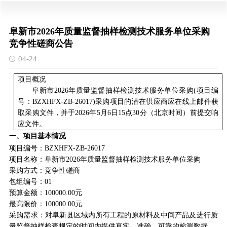
阜新市2026年质量监督抽样检测技术服务单位采购
竞争性磋商公告
04-24
项目概况
阜新市2026年质量监督抽样检测技术服务单位采购
(项目编
号：
BZXHFX-ZB-2
6
0
17
)采购项目的潜在供应商应在线上邮件获
取采购文件，并于202
6
年
5
月
6
日
15
点
30
分（北京
时间）前提交响
应文件。
一、项目基本情况
项目编号：
BZXHFX-ZB-2
6
0
17
项目名称：
阜新市2026年质量监督抽样检测技术服务单位采购
采购方式：竞争性磋商
包组编号：01
预算金额：
100000
.00元
最高限价：
100000
.00元
采购需求
：
对阜新县区域内所有工程的原材料及中间产品及进行质
量监督抽样检查规定的时间内提供真实、准确、可靠的检测数据
。