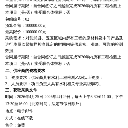
合同履行期限：
自合同签订之日起至完成2026年内所有工程检测止
本项目（是/否）接受联合体投标：否
包组编号：02
预算金额：
100000
.00元
最高限价：
100000
.00元
采购需求
：
对彰武县、五区区域内所有工程的原材料及中间产品及
进行质量监督抽样检查规定的时间内提供真实、准确、可靠的检测
数据
。
合同履行期限：
自合同签订之日起至完成2026年内所有工程检测止
本项目（是/否）接受联合体投标：否
二、供应商的资格要求
1
、
资质要求
：
供应商具有水利工程检测乙级以上资质
；
2
、
人员要求：
项目负责人具有水利相关专业高级职称
。
三、获取采购文件
时间：202
6
年
4
月
25
日-202
6
年
4
月
29
日，每
天上午8:30至11:00，下午
13:30至16:00（北京时间，法定节假日除外）
地点：电子邮件
方式：在线下载
售价：免费