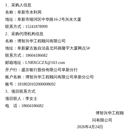
1、采购人信息
名称：
阜新市水利局
地址：阜新市细河区中华路16-2号兴水大厦
联系方式：
15241878999
2、采购代理机构信息
名称：博智兴华工程顾问有限公司
地址：阜新蒙古族自治县北环路隆宇大厦网点5#
联系方式：
18604186682
邮箱地址：
LNBXGCZX@163.c
om
开户行：
盛京银行股份有限公司阜新分行
账户名称：
博智兴华工程顾问有限公司阜新分公司
账号：
1818020102000008692
3、项目联系方式
项目联人：李
女士
电 话：18604186682
博智兴华工程顾
问有限公司
202
6
年
4
月
24
日